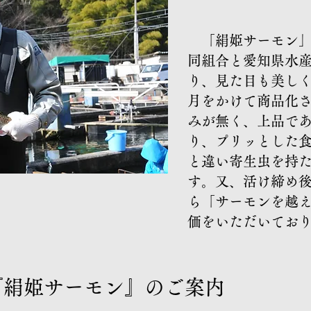
「絹姫
​ 「絹姫サーモン
同組合と愛知県水
り、見た目も美しく
月をかけて商品化
みが無く、上品で
り、プリッとした
と違い寄生虫を持
す。又、活け締め
ら「サーモンを越
価をいただいてお
『絹姫サーモン』のご案内