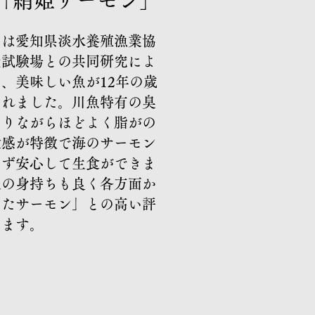
サーモン」
」は愛知県淡水養殖漁業協
産試験場との共同研究によ
、美味しい魚が12年の歳
されました。川魚特有の臭
ありながらほどよく脂がの
食感が特徴で海のサーモン
たず安心して生食ができま
後の身持ちも良く各方面か
えたサーモン」との高い評
ります。