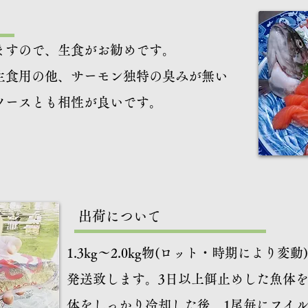
ますので、生食がお勧めです。
生食用の他、サーモン独特の臭みが無い
ソースとも相性が良いです。
​出荷について
​1.3kg～2.0kg物(ロット・時期によ
発送致します。
​3日以上餌止めした魚体
体をしっかり冷却した後、1尾毎にフイ