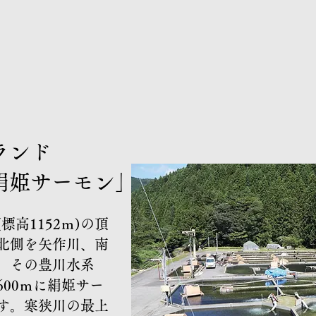
ランド
ーモン」
標高1152ｍ)の頂
北側を矢作川、南
。その豊川水系
600ｍに絹姫サー
す。
寒狭川の最上