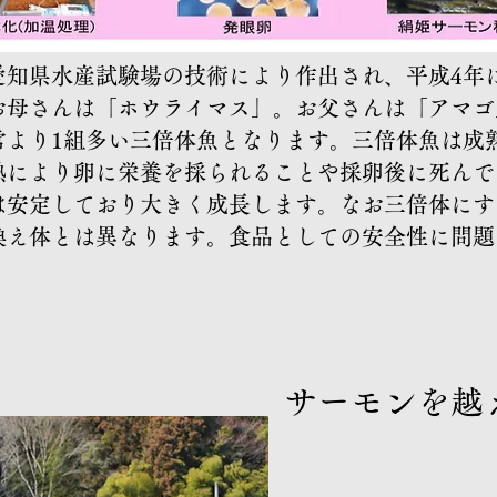
愛知県水産試験場の技術により作出され、平成4年
​お母さんは「ホウライマス」。お父さんは「アマ
常より1組多い三倍体魚となります。
​​三倍体魚は
熟により卵に栄養を採られることや採卵後に死んで
は安定しており大きく成長します。なお三倍体にす
換え体とは異なります。食品としての安全性に問題
サーモンを越