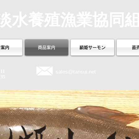
淡水養殖漁業協同
合案内
商品案内
絹姫サーモン
直
311
sales@tansui.net
135